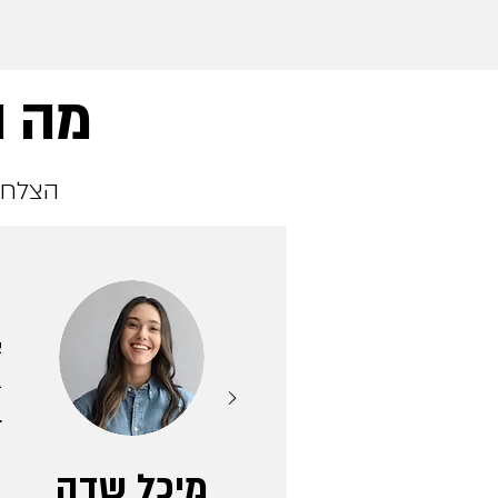
מה ה
הצלחת
ה
א
ב
יוצרת עכשי
מיכל שדה