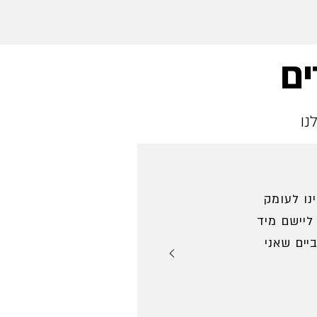
ים
נו
נו לעומק
ליישם מיד
יים שאני