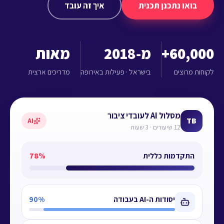
בואו נתכנן תכנית
איך זה עובד
60,000+
מ‑2018
מאות
לקוחות מרוצים
בישראל · פעילות באירופה
מדריכים ארצית
מסלול AI לעובדי ציבור
TB
AI
12 שיעורים · 3 שעות
התקדמות כללית
78%
יסודות ה-AI בעבודה
90%