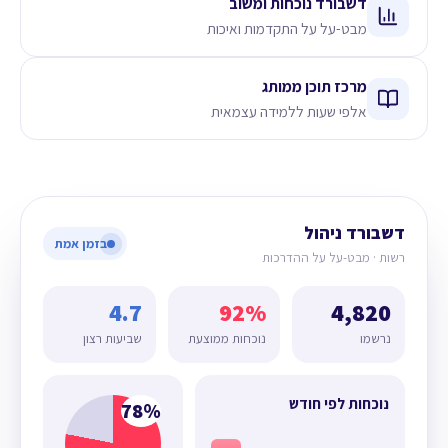
דשבורד נוכחות ומשוב
מבט-על על התקדמות ואיכות
מרכז תוכן ממותג
אלפי שעות ללמידה עצמאית
דשבורד ניהול
בזמן אמת
רשות · מבט-על על ההדרכות
4.7
92%
4,820
נרשמו
נוכחות ממוצעת
שביעות רצון
נוכחות לפי חודש
78%