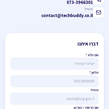
073-3966301
אימייל
contact@techbuddy.co.il
דברו איתנו
אל תמלאו שדה זה
שם מלא *
טלפון *
אימייל
שם הרשות / הארגון