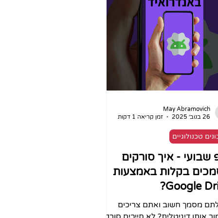
ת ומשעממת), או ניסיונות להקליט
נות בעצמכם בטלפון כשרעשי הרקע
מזגן הורסים הכל. זה מעייף, זה
ל, ולרוב גורם לרעיונות הטובים
ר שלכם להישאר עמוק בתוך המגירה.
, עולם הסאונד עובר מהפכה מ
May Abramovich
26 בנוב׳ 2025
זמן קריאה 1 דקות
נים טכנולוגיים
 שבועי - איך סורקים
כים בקלות באמצעות
Google Dri
תם מסמך חשוב ואתם צריכים
ר אותו דיגיטלית? לא חייבים סורק