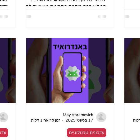
חיצה אחת.
המלא הזה מספק פתרונות מעשיים לכל
גדול
אחד- מאנשים פרטיים והורים המעוניינים
בסרט
להציב גבולות, ועד לארגונים השואפים
לשיפור מיקוד העובדים. הוא מפרט את
השימוש בכלים המובנים במכשירים (כגון
Screen Time באייפון ו-Digital
Wellbeing באנדרואיד) ואת
האסטרטגיות ההתנהגותיות הנדרשות
(אזורים ללא מסך, מודעות עצמית).
המטרה היא להפוך את הטכנולוגיה לבת
ברית נאמנה, תוך שמירה על בריאות פיזית
(ונפשית) וחיזוק קשרים בעולם האמיתי!
May Abramovich
17 בספט׳ 2025
זמן קריאה 1 דקות
עדכונים טכנולוגיים
עדכו