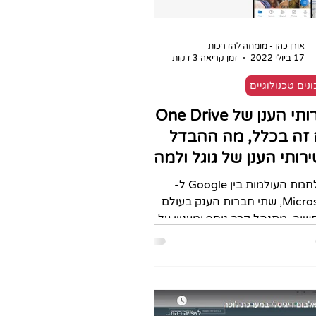
אורן כהן - מומחה להדרכות
17 ביולי 2022
זמן קריאה 3 דקות
נים טכנולוגיים
שירותי הענן של One Drive -
זה בכלל, מה ההבדל
רותי הענן של גוגל ולמה
ב להכיר!
במלחמת העולמות בין Google ל-
Microsoft, שתי חברות הענק בעולם
וב, מתנהל קרב נוסף ומעניין על
ן המידע האישי שלנו. שתי החברות
ות...