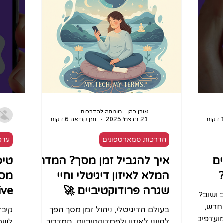
סמכים
היא לא שאין מספיק מידע - הבעיה היא
גנרי
ומשימות כתיבה שחוזרות על עצמן. כלי AI
שיש יותר מדי ממנו, ולא תמיד ברור מה
קריי
כמו Claude, chatgpt ו-Gemini יכולים
אמין, מה עדכני ומה באמת רלוונטי. כאן
של ה
ת טקסט
נכנס לתמונה מחקר עם AI. לא צריך
מתסכ
חלץ ממנו
להיות חוקרים, לא צריך לדעת קוד, ולא
ביות
ים,
צריך להיות “אנשי טכנולוגיה”. בעזרת כ
היום
אורן כהן - מומחה להדרכות
21 בדצמ׳ 2025
זמן קריאה 6 דקות
הדרכות סמארטפונים
עדכו
ים
איך להגביל זמן מסך? המדריך
טיפ
המלא לאיזון דיגיטלי וחיי
מסמ
שגרה פרודוקטיביים 🚀
ve?
 ושוב?
חדש,
בעולם הדיגיטלי, ניהול זמן מסך הפך
קיבל
ועדפים
לחיוני לאיזון ולפרודוקטיביות. המדריך
לשמו