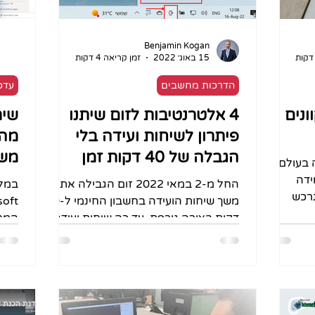
Benjamin Kogan
15 באוג׳ 2022
זמן קריאה 4 דקות
הדרכות מחשבים
עדכו
ונים
4 אלטרנטיבות לזום שיתנו
פיתרון לשיחות ועידה בלי
מה 
הגבלה של 40 דקות זמן
משי
 בעולם
שיחה, בחינם!
חשו
ידה
החל מ-2 במאי 2022 זום הגבילה את
נרכש
משך שיחות הועידה בחשבון החינמי ל-40
מית?
דקות בצורה גורפת. עד כה שיחות ועידה
המחש
ב-ZOOM אחד על אחד היו ללא הגבלת...
אחסו
מציע