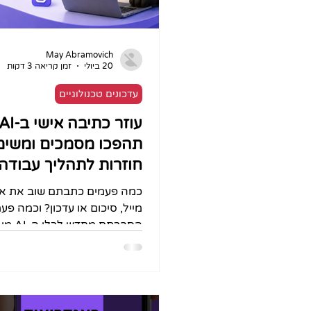
May Abramovich
20 ביולי
זמן קריאה 3 דקות
עדכונים טכנולוגיים
תהפכו מסמכים ומשימ
חוזרות לתהליך עבודה 
כמה פעמים כתבתם שוב את אות
מייל, סיכום או עדכון? וכמה פע
הסברתם מ
אתם כותבים, איזה סגנון אתם
ומה חשוב שלא יופיע בתוצאה? 
אתם מנהלים, בעלי עסקים, אנ
אנוש, שיווק, מכירות, שירות, חינו
ייעוץ או ניהול פרויקטים, חלק גד