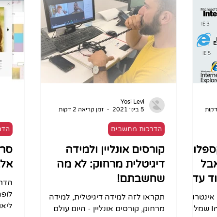
Yosi Levi
5 בינו׳ 2021
זמן קריאה 2 דקות
הדרכות מחשבים
הדר
ספלורר
קורסים אונליין ולמידה
סרט
Internet E, אבל
דיגיטלית מרחוק: לא מה
אלב
ד עד
שחשבתם!
הדרכ
לופה
אינטרנט
תקראו לזה למידה דיגיטלית, למידה
ליאו
אקספלורר - Internet Explorer שמלווה
מרחוק, קורסים אונליין - היום עולם