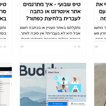
 את
טיפ שבועי - איך מתרגמים
טיפ
עם
אתר אינטרנט או כתבה
סרט
מה
לעברית בלחיצת כפתור?
באי
צים לחבר מחשב
נתקלתם באתר מעניין או בכתבה חשובה,
נתקל
רון פשוט
אבל היא לא בעברית? אין סיבה לוותר.
בסרט
ה חמה
בעזרת הכלים המובנים בדפדפן תוכלו
מאפש
יך בכמה...
לתרגם את כל התוכן לעברית ברגע
האיש
אחד,...
מתי..