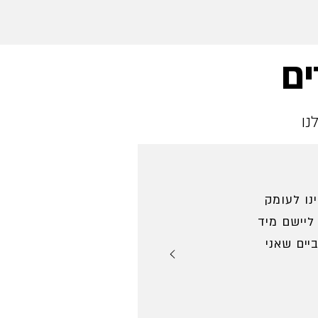
ים
נו
נו לעומק
ליישם מיד
יים שאני