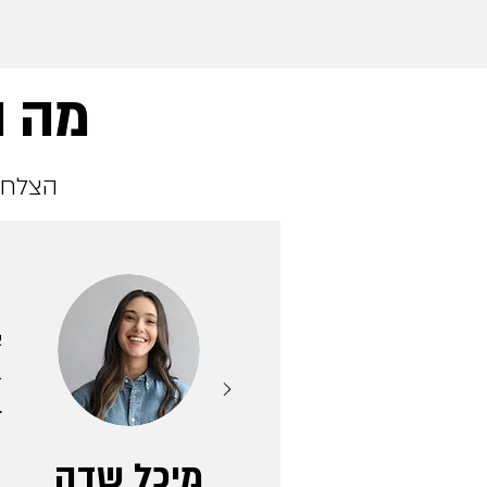
מה ה
הצלחת
ה
א
ב
יוצרת עכשי
מיכל שדה