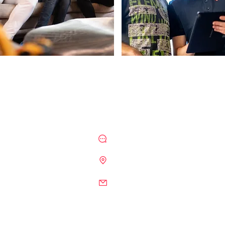
ונים
TechBuddy L
רות עובדים ומנהלים
פת הדרכות
073-3966301
2026
Green Work יקום
ר הציבורי
 מאנדי
contact@techbuddy.co.il
סים לעסקים