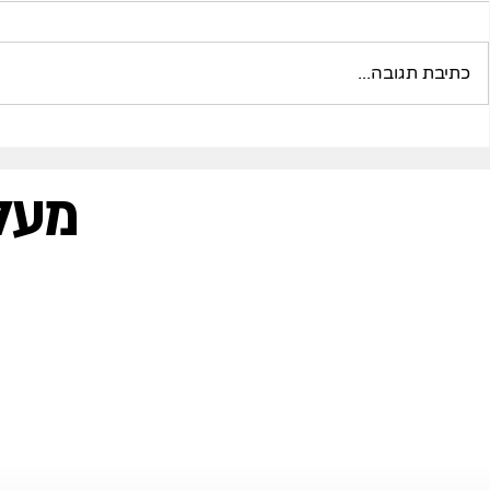
כתיבת תגובה...
עוזר כתיבה אישי ב-AI: כך
טיפ שבועי - א
תהפכו מסמכים ומשימות
הולדת של ח
חוזרות לתהליך עבודה יעיל
לאנשי הקשר 
מעל
ליומן?