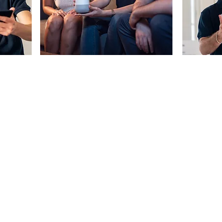
קורסים
קורסים
לארג
abs
קורס הכרת המחשב
צעדים ראשונים בעולם ה AI
הכש
קורס בינה מלאכותית טקסטואלית
קורס מחשבים למתקדמים
מעט
קורס אקסל
קורס לעצב עם AI
קורס אופיס
קטלוג 
קורס תובנות וניתוח נתונים עם בינה מלאכותית
קורס פאוור פוינט
קורס בינה מלאכותית - להתייעל בשגרת היום יום
למגז
קורס
קורס אאוטלוק
AI Master: קורס בינה מלאכותית מקיף
קורס וורד
קורס כלי AI ליצירת וידאו
קור
כלים דיגיטליים לעיצוב תוכן
קורס כלי AI ליצירת מוזיקה ואודיו
קורס קאנווה
קורס רשתות חברתיות