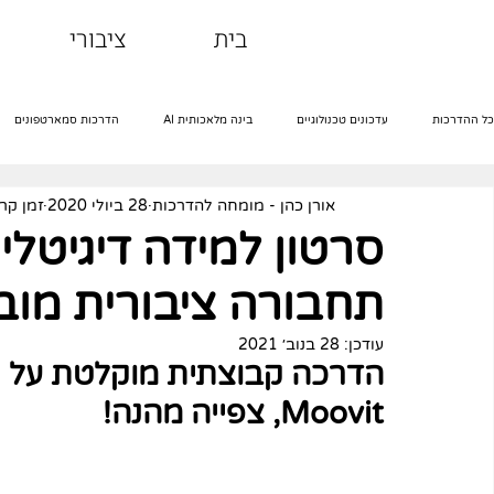
בית
ציבורי
כל ההדרכות
עדכונים טכנולוגיים
בינה מלאכותית AI
הדרכות סמארטפונים
אורן כהן - מומחה להדרכות
28 ביולי 2020
זמן קריאה 
הדרכות אינטרנט
הדרכות שירותים דיגיטליים
הדרכות רשתות חברתיות
סרטון למידה דיגיטלית
תחבורה ציבורית מוביט vit
מבוגרים וטכנולוגיה
הדרכות ג'ימייל
אקסל
עודכן:
28 בנוב׳ 2021
הדרכה קבוצתית מוקלטת על ניו
Moovit, צפייה מהנה!