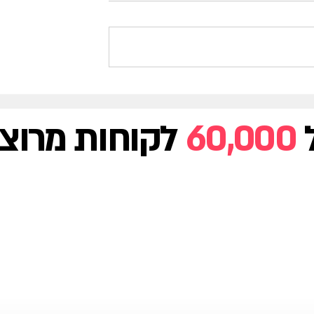
יך להוסיף ימי
טיפ שבועי - איך בודקים לוחו
ברים ומשפחה
זמנים של רכבות ואוטובוסים
כדי שיסתנכרנו
דרך הטלפון?
60,000
לקוחות מרוצי