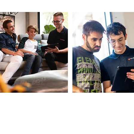
ונים
TechBuddy L
רות עובדים ומנהלים