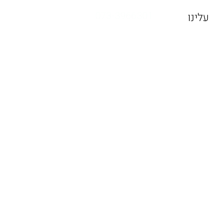
073-3966301
עלינו