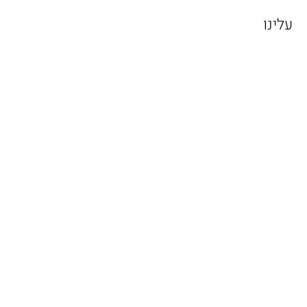
073-3966301
עלינו