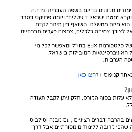
ימודים מקוונים בחינם בשפה העברית. מדינת 
רא ״מטה ישראל דיגיטלית״ ויזמה פרויקט בסדר 
IL. ישראל דיגיטלית הוא מיזם ממשלתי השואף בין היתר לקדם 
 לצורך צמיחה כלכלית, צמצום פערים חברתיים 
 האתר קמפוס IL מבוסס על טכנולוגיה ושיטה של פלטפורמת EdX בחו"ל ומאפשר לכל מי 
ל האוניברסיטאות המובילות בישראל. 
שפה הערבית. 
ר קמפוס il 
לחצו כאן 
ן? 
 עלות בסוף הקורס, חלק ניתן לקבל תעודה 
ל. 
 בהרבה דברים רציניים , עם מבנה וסילבוס 
שהכי קרובה ללימודים מסורתיים אבל דרך 