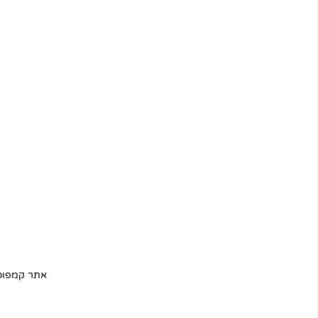
אתר קמפוס IL העמוד הר