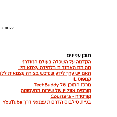
ללמוד בל
תוכן עניינים
הקדמה על השכלה בעולם המודרני
מה הם האתגרים בלמידה עצמאית? 
האם יש ערך לידע שנרכש בצורה עצמאית ללא
קמפוס IL
מרכז התוכן של TechBuddy 
קורסים אונליין של שירות התעסוקה
קורסרה - Coursera
בניית סילבוס הדרכות עצמאי דרך YouTube