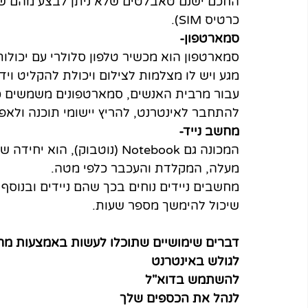
החכם ישנם טאבלטים שלא ניתן לבצע מהם שי
כרטיס SIM).
סמארטפון-
סמארטפון הוא מכשיר טלפון סלולרי עם יכול
מגע ויש לו מצלמות לצילום ויכולת להקליט וידי
עבור מרבית האנשים, סמארטפונים משמשים כמח
להתחבר לאינטרנט, להריץ יישומי תוכנה ולא
מחשב נייד-
המכונה גם Notebook (נוטבוק)
מעלה, המקלדת והעכבר כלפי מטה.
מחשבים ניידים נוחים בכך שהם ניידים ובנו
שיכול להימשך מספר שעות.
דברים שימושיים שתוכלו לעשות באמצעות מח
לגולש באינטרנט
להשתמש בדוא"ל
לנהל את הכספים שלך